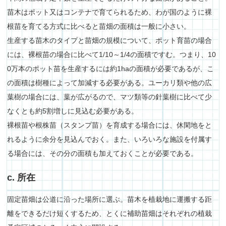
苗木はポット又はコンテナで育てられるため、わが国のように裸
根苗を育てる方式に比べると苗畑の面積は一般に小さい。
生産する苗木のタイプと苗畑の規模について、ポット育苗の場合
には、裸根苗の場合に比べて1/10～1/4の面積ですむ。つまり、10
0万本のポット苗を生産するには約1haの面積が必要であるが、こ
の面積は樹種によって加減する必要がある。ユーカリ類や他の広
葉樹の場合には、葉が広がるので、マツ類等の針葉樹に比べて少
なくとも約5割増しに見込む必要がある。
裸根苗や根株苗（スタンプ苗）を育成する場合には、休閑地をと
れるように余分を見込んでおく。また、いろいろな施設を付属す
る場合には、その分の面積も加えておくことが必要である。
c. 所在
固定苗畑は公道に沿った場所に選ぶ。苗木を植栽地に運搬する距
離をできるだけ短くするため、とくに補助苗畑はそれぞれの植栽