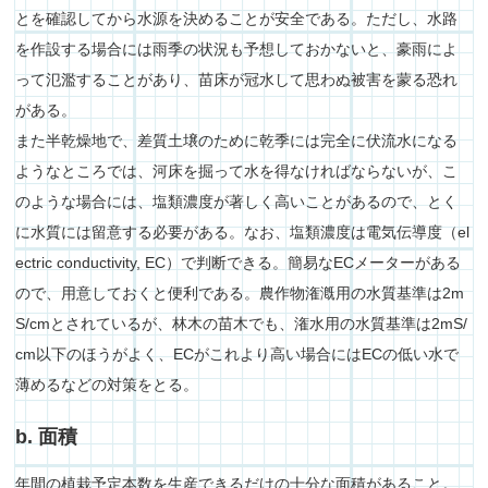
とを確認してから水源を決めることが安全である。ただし、水路
を作設する場合には雨季の状況も予想しておかないと、豪雨によ
って氾濫することがあり、苗床が冠水して思わぬ被害を蒙る恐れ
がある。
また半乾燥地で、差質土壌のために乾季には完全に伏流水になる
ようなところでは、河床を掘って水を得なければならないが、こ
のような場合には、塩類濃度が著しく高いことがあるので、とく
に水質には留意する必要がある。なお、塩類濃度は電気伝導度（el
ectric conductivity, EC）で判断できる。簡易なECメーターがある
ので、用意しておくと便利である。農作物潅漑用の水質基準は2m
S/cmとされているが、林木の苗木でも、潅水用の水質基準は2mS/
cm以下のほうがよく、ECがこれより高い場合にはECの低い水で
薄めるなどの対策をとる。
b. 面積
年間の植栽予定本数を生産できるだけの十分な面積があること。