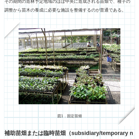
その期間の造林予定地域のほぼ中央に造成される苗畑で、種子の
調整から苗木の養成に必要な施設を整備するのが普通である。
図1．固定苗畑
補助苗畑または臨時苗畑（subsidiary/temporary n