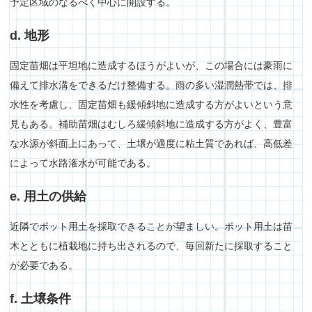
予定区域のなるべく中心に開設する。
d. 地形
固定苗畑は平坦地に造成するほうがよいが、この場合には豪雨に
備えて排水溝をできるだけ整備する。雨の多い湿潤熱帯では、排
水性を考慮し、固定苗畑も緩傾斜地に造成する方がよいという意
見もある。補助苗畑はむしろ緩傾斜地に造成する方がよく、豊富
な水源が斜面上にあって、土壌が適度に粘土質であれば、高低差
によって水路潅水が可能である。
e. 用土の供給
近隣でポット用土を採取できることが望ましい。ポット用土は苗
木とともに植栽地に持ち出されるので、毎回新たに採取すること
が必要である。
f. 土壌条件